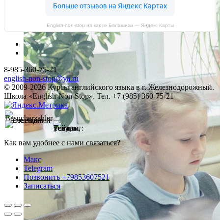
English-non-stop на карте Балашихи — Яндекс Карты
8-985-360-75-21
english-non-stop@ya.ru
© 2009-2026 Курсы английского языка в г. Железнодорожный.
Школа «English-Non-Stop». Тел. +7 (985) 360-75-21
Как вам удобнее с нами связаться?
Макс
Telegram
Позвонить +79853607521
Записаться