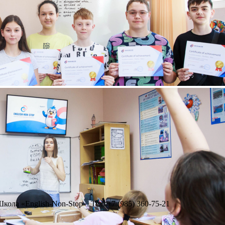
ола «English-Non-Stop». Тел. +7 (985) 360-75-21