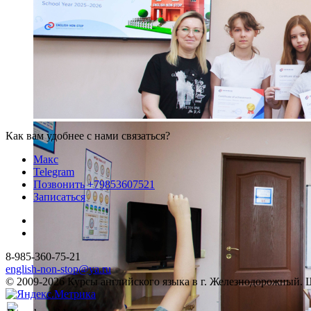
Как вам удобнее с нами связаться?
Макс
Telegram
Позвонить +79853607521
Записаться
8-985-360-75-21
english-non-stop@ya.ru
© 2009-2026 Курсы английского языка в г. Железнодорожный. Шк